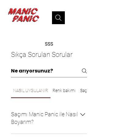
SSS
Sıkça Sorulan Sorular
NASIL UYGULANIR
Renk bakımı
Saç Açma
Saçımı Manic Panic ile Nasıl
Boyarım?
Patch/saç teli testini geçtikten