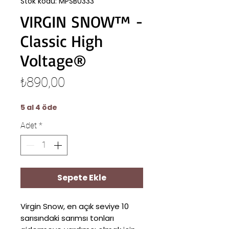
Stok kodu: MPSB0333
VIRGIN SNOW™ -
Classic High
Voltage®
Fiyat
₺890,00
5 al 4 öde
Adet
*
Sepete Ekle
Virgin Snow, en açık seviye 10
sarısındaki sarımsı tonları