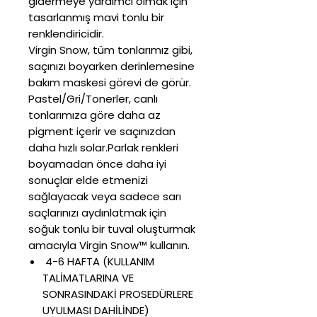
gidermeye yardımcı olmak için
tasarlanmış mavi tonlu bir
renklendiricidir.
Virgin Snow, tüm tonlarımız gibi,
saçınızı boyarken derinlemesine
bakım maskesi görevi de görür.
Pastel/Gri/Tonerler, canlı
tonlarımıza göre daha az
pigment içerir ve saçınızdan
daha hızlı solar.Parlak renkleri
boyamadan önce daha iyi
sonuçlar elde etmenizi
sağlayacak veya sadece sarı
saçlarınızı aydınlatmak için
soğuk tonlu bir tuval oluşturmak
amacıyla Virgin Snow™ kullanın.
4-6 HAFTA (KULLANIM
TALİMATLARINA VE
SONRASINDAKİ PROSEDÜRLERE
UYULMASI DAHİLİNDE)