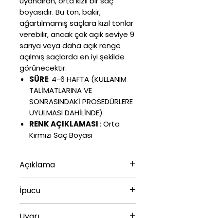
uyandıran, orta kızıl bir saç
boyasıdır. Bu ton, bakir,
ağartılmamış saçlara kızıl tonlar
verebilir, ancak çok açık seviye 9
sarıya veya daha açık renge
açılmış saçlarda en iyi şekilde
görünecektir.
SÜRE
: 4-6 HAFTA (KULLANIM
TALİMATLARINA VE
SONRASINDAKİ PROSEDÜRLERE
UYULMASI DAHİLİNDE)
RENK AÇIKLAMASI
: Orta
Kırmızı Saç Boyası
Açıklama
118 ML 612600110425
İpucu
:
✔
Soğuk su, sülfat içermeyen,
Uyarı