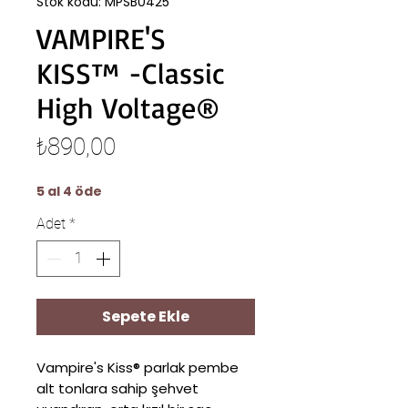
Stok kodu: MPSB0425
VAMPIRE'S
KISS™ -Classic
High Voltage®
Fiyat
₺890,00
5 al 4 öde
Adet
*
Sepete Ekle
Vampire's Kiss® parlak pembe
alt tonlara sahip şehvet