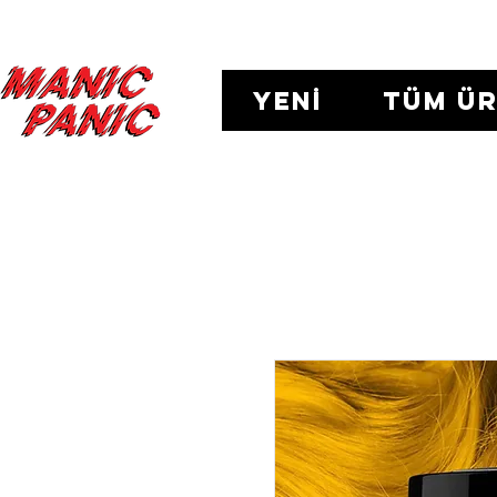
TÜM Ü
YENİ