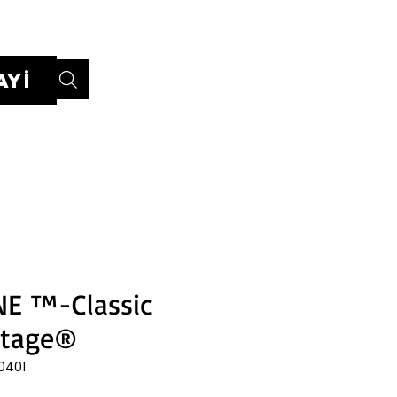
Giriş
AYİ
E ™-Classic
ltage®
0401