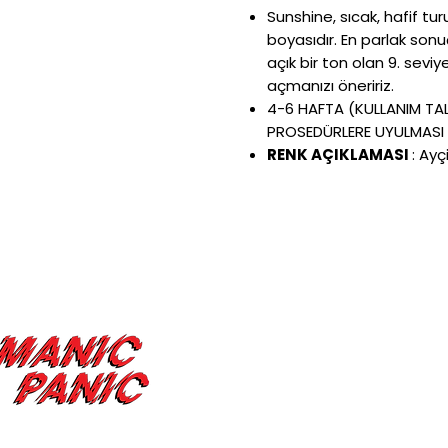
Sunshine, sıcak, hafif tur
boyasıdır. En parlak sonu
açık bir ton olan 9. sevi
açmanızı öneririz.
4-6 HAFTA (KULLANIM TA
PROSEDÜRLERE UYULMASI 
RENK AÇIKLAMASI
:
Ayç
Kullanıcı
Bİlgİlendİrme