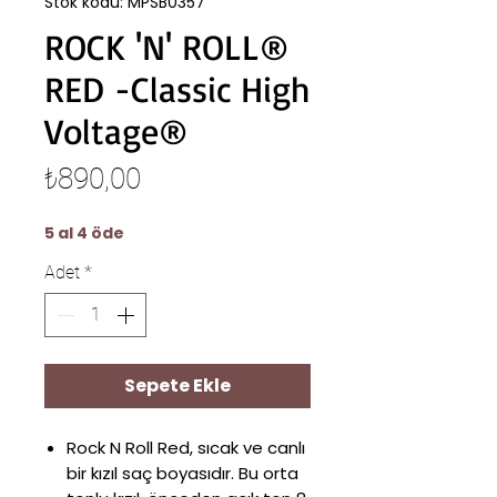
Stok kodu: MPSB0357
ROCK 'N' ROLL®
RED -Classic High
Voltage®
Fiyat
₺890,00
5 al 4 öde
Adet
*
Sepete Ekle
Rock N Roll Red, sıcak ve canlı
bir kızıl saç boyasıdır. Bu orta