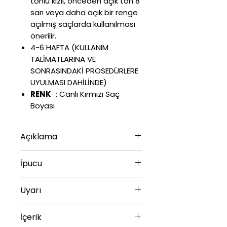
tonlu kızıl, önceden açık ton 8
sarı veya daha açık bir renge
açılmış saçlarda kullanılması
önerilir.
4-6 HAFTA (KULLANIM
TALİMATLARINA VE
SONRASINDAKİ PROSEDÜRLERE
UYULMASI DAHİLİNDE)
RENK
:
Canlı Kırmızı Saç
Boyası
Açıklama
118 ML 612600110357
İpucu
:
✔
Soğuk su, sülfat içermeyen,
Uyarı
renk koruyucu bir şampuan ve
saç kremi kullanmanız, rengi
Bu ürün kaş ve kirpik boyamak
İçerik
daha uzun korumanıza
için kullanılmamalıdır. Göz