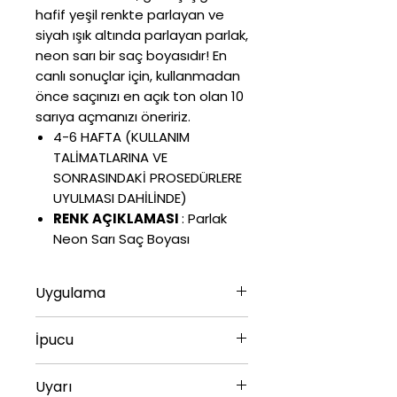
hafif yeşil renkte parlayan ve
siyah ışık altında parlayan parlak,
neon sarı bir saç boyasıdır! En
canlı sonuçlar için, kullanmadan
önce saçınızı en açık ton olan 10
sarıya açmanızı öneririz.
4-6 HAFTA (KULLANIM
TALİMATLARINA VE
SONRASINDAKİ PROSEDÜRLERE
UYULMASI DAHİLİNDE)
RENK AÇIKLAMASI
:
Parlak
Neon Sarı Saç Boyası
Uygulama
118 ML 612600110128
İpucu
✔
Soğuk su, sülfat içermeyen,
Uyarı
renk koruyucu bir şampuan ve