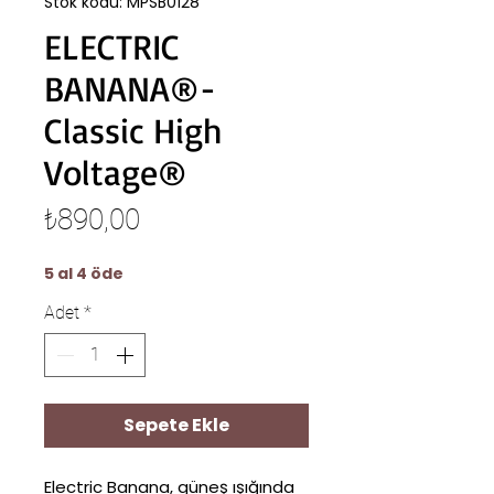
Stok kodu: MPSB0128
ELECTRIC
BANANA®-
Classic High
Voltage®
Fiyat
₺890,00
5 al 4 öde
Adet
*
Sepete Ekle
Electric Banana, güneş ışığında