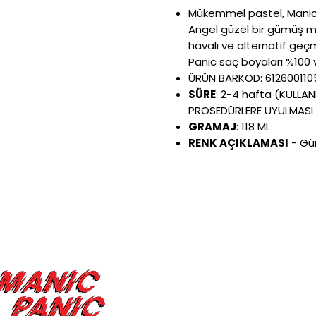
Mükemmel pastel, Manic 
Angel güzel bir gümüş ma
havalı ve alternatif ge
Panic saç boyaları %100
ÜRÜN BARKOD:
612600110
SÜRE
:
2-4 hafta
(KULLAN
PROSEDÜRLERE UYULMASI 
GRAMAJ
: 118 ML
RENK AÇIKLAMASI
- Gü
Kullanıcı
Bİlgİlendİrme