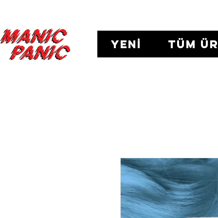
TÜM Ü
YENİ