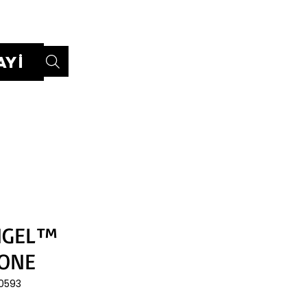
Giriş
AYİ
NGEL™
ONE
B0593