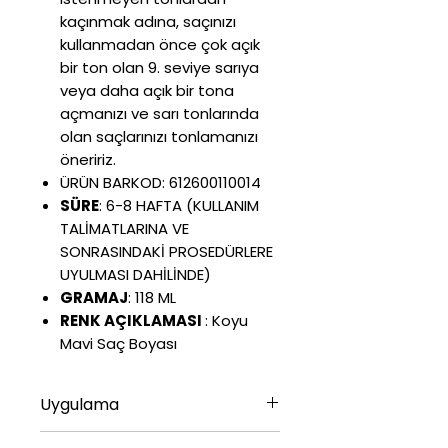
kaçınmak adına, saçınızı
kullanmadan önce çok açık
bir ton olan 9. seviye sarıya
veya daha açık bir tona
açmanızı ve sarı tonlarında
olan saçlarınızı tonlamanızı
öneririz.
ÜRÜN BARKOD:
612600110014
SÜRE
: 6-8 HAFTA (KULLANIM
TALİMATLARINA VE
SONRASINDAKİ PROSEDÜRLERE
UYULMASI DAHİLİNDE)
GRAMAJ
: 118 ML
RENK AÇIKLAMASI
: Koyu
Mavi Saç Boyası
Uygulama
ÖN KULLANIM TALİMATI; Saç,