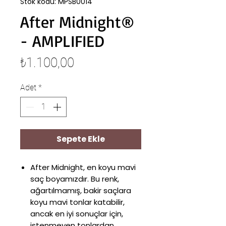
Stok kodu: MPSB0014
After Midnight®
- AMPLIFIED
Fiyat
₺1.100,00
Adet
*
Sepete Ekle
After Midnight, en koyu mavi
saç boyamızdır. Bu renk,
ağartılmamış, bakir saçlara
koyu mavi tonlar katabilir,
ancak en iyi sonuçlar için,
istenmeyen tonlardan