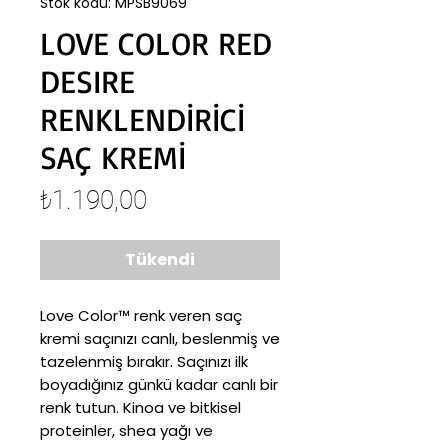
Stok kodu: MPSB9069
LOVE COLOR RED
DESIRE
RENKLENDİRİCİ
SAÇ KREMİ
Fiyat
₺1.190,00
Tükendi
Love Color™ renk veren saç
kremi saçınızı canlı, beslenmiş ve
tazelenmiş bırakır. Saçınızı ilk
boyadığınız günkü kadar canlı bir
renk tutun. Kinoa ve bitkisel
proteinler, shea yağı ve