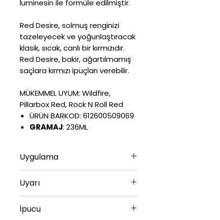
luminesin ile formüle edilmiştir.
Red Desire, solmuş renginizi
tazeleyecek ve yoğunlaştıracak
klasik, sıcak, canlı bir kırmızıdır.
Red Desire, bakir, ağartılmamış
saçlara kırmızı ipuçları verebilir.
MÜKEMMEL UYUM: Wildfire,
Pillarbox Red, Rock N Roll Red
ÜRÜN BARKOD:
612600509069
GRAMAJ
: 236ML
Uygulama
Lekelenmeyi önlemek için
Uyarı
koruyucu eldiven giyin. Temiz,
nemli saça bol miktarda
UYARILAR DİKKAT: Sadece
İpucu
uygulayın. 5 - 10 dakika
harici kullanım içindir. Bu ürün